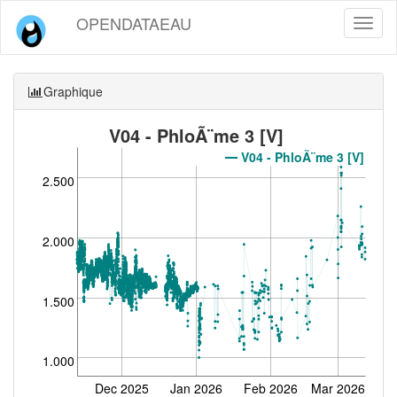
OPENDATAEAU
Toggl
naviga
Graphique
V04 - PhloÃ¨me 3 [V]
V04 - PhloÃ¨me 3 [V]
2.500
2.000
1.500
1.000
Dec 2025
Jan 2026
Feb 2026
Mar 2026