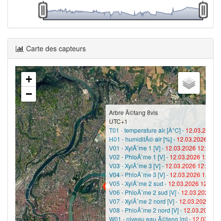
Carte des capteurs
+
−
Arbre Ã©tang 8vis
UTC+1
T01 - temperature air [Â°C] -
12.03.2026 1
H01 - humiditÃ© air [%] -
12.03.2026 12:0
V01 - XylÃ¨me 1 [V] -
12.03.2026 12:00 -
2
V02 - PhloÃ¨me 1 [V] -
12.03.2026 12:00 
V03 - XylÃ¨me 3 [V] -
12.03.2026 12:00 -
2
V04 - PhloÃ¨me 3 [V] -
12.03.2026 12:00 
V05 - XylÃ¨me 2 sud -
12.03.2026 12:00 -
V06 - PhloÃ¨me 2 sud [V] -
12.03.2026 12
V07 - XylÃ¨me 2 nord [V] -
12.03.2026 12:
V08 - PhloÃ¨me 2 nord [V] -
12.03.2026 1
W01 - niveau eau Ã©tang [m] -
12.03.202