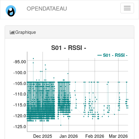
OPENDATAEAU
Toggl
naviga
Graphique
S01 - RSSI -
S01 - RSSI -
-95.00
-100.0
-105.0
-110.0
-115.0
-120.0
-125.0
Dec 2025
Jan 2026
Feb 2026
Mar 2026