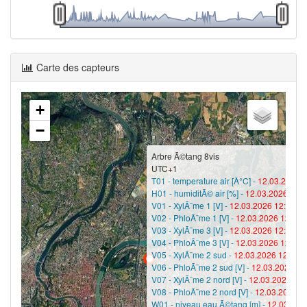
Carte des capteurs
+
−
Arbre Ã©tang 8vis
UTC+1
T01 - temperature air [Â°C] -
12.03.2026 1
H01 - humiditÃ© air [%] -
12.03.2026 12:0
V01 - XylÃ¨me 1 [V] -
12.03.2026 12:00 -
2
V02 - PhloÃ¨me 1 [V] -
12.03.2026 12:00 
V03 - XylÃ¨me 3 [V] -
12.03.2026 12:00 -
2
V04 - PhloÃ¨me 3 [V] -
12.03.2026 12:00 
V05 - XylÃ¨me 2 sud -
12.03.2026 12:00 -
V06 - PhloÃ¨me 2 sud [V] -
12.03.2026 12
V07 - XylÃ¨me 2 nord [V] -
12.03.2026 12:
V08 - PhloÃ¨me 2 nord [V] -
12.03.2026 1
W01 - niveau eau Ã©tang [m] -
12.03.202