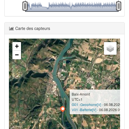
Carte des capteurs
+
−
Baix-Amont
UTC+1
G01 -Geophone[V] -
06.08.2026 09:0
V01 -Batterie[V] -
06.08.2026 09:03 -