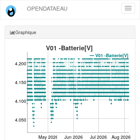
OPENDATAEAU
Toggl
naviga
Graphique
V01 -Batterie[V]
V01 -Batterie[V]
4.200
4.150
4.100
4.050
May 2026
Jun 2026
Jul 2026
Aug 2026