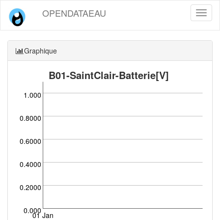
OPENDATAEAU
Toggl
naviga
Graphique
B01-SaintClair-Batterie[V]
1.000
0.8000
0.6000
0.4000
0.2000
0.000
01 Jan