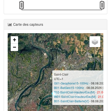
Carte des capteurs
+
−
Saint-Clair
UTC+1
G01-Geophone15-100Hz -
08.08.2026 09:
B01-BatGeo15-100Hz -
08.08.2026 09:51 
T02-SaintClair-HauteurEau[M] -
21.06.202
W01-SaintClair-HauteurEau[M] -
21.06.20
B01-SaintClair-Batterie[V] -
08.08.2026 09